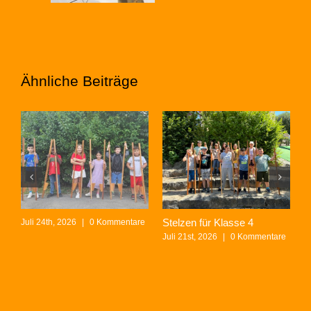
Ähnliche Beiträge
Stelzen für Klasse 4
D
Juli 24th, 2026
|
0 Kommentare
L
Juli 21st, 2026
|
0 Kommentare
J