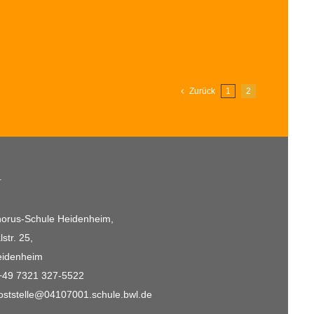
Zurück
1
2
T
horus-Schule Heidenheim,
str. 25,
eidenheim
+49 7321 327-5522
oststelle@04107001.schule.bwl.de