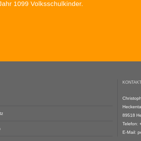
Jahr 1099 Volksschulkinder.
KONTAK
Christop
Heckental
tz
89518 H
Telefon:
m
E-Mail:
p