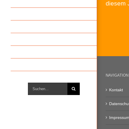
diesem 
Frühberatungsstelle
Schulsozialarbeit
Förderverein
Schülerhort
FSJ
Kontakt
NAVIGATION
Suche
Kontakt
nach:
Datenschu
Impressu