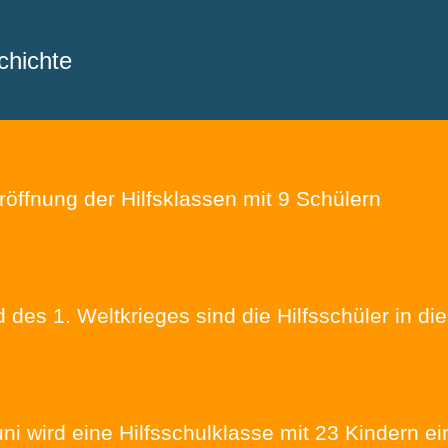
chichte
öffnung der Hilfsklassen mit 9 Schülern
des 1. Weltkrieges sind die Hilfsschüler in d
ni wird eine Hilfsschulklasse mit 23 Kindern ei